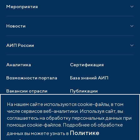
Мероприятия
Публикации СМИ и статьи
Мероприятия АИП
Материалы мероприятий
Новости
Мероприятия отрасли
Новости АИП
Нормативные правовые акты
АИП России
Новости отрасли
Образцы документов
Органы управления
Мониторинг
Аналитика
Сертификация
Члены ассоциации
Инвестиционный мониторинг
Возможности портала
База знаний АИП
Услуги ассоциации
Вакансии отрасли
Публикации
Документы АИП
Медиатека
На нашем сайте используются cookie-файлы, в том
Тендеры
Партнеры ассоциации
числе сервисов веб-аналитики. Используя сайт, вы
Членство в АИП
Войти в личный кабинет
Фото и видео
соглашаетесь на обработку персональных данных при
помощи cookie-файлов. Подробнее об обработке
Контакты
Политике
данных вы можете узнать в