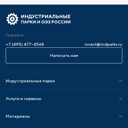
Перейти
+7 (495) 477-4568
invest@indparks.ru
Написать нам
Индустриальные парки
Парки по статусу
Услуги и сервисы
Парки по регионам
Услуги Ассоциации
Материалы
Услуги по локализации
Издания АИП