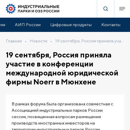
тия
АИП России
Цифровые продукты
Контакты
Главная
•
Новости
•
19 сентября, Россия приняла участие в конференции международной юридической фирмы Noerr в Мюнхене
19 сентября, Россия приняла
участие в конференции
международной юридической
фирмы Noerr в Мюнхене
В рамках форума была организована совместная с
Ассоциацией индустриальных парков России
сессия, посвященная вопросам размещения
производств иностранных инвесторов на
территории индустриальных парков России.