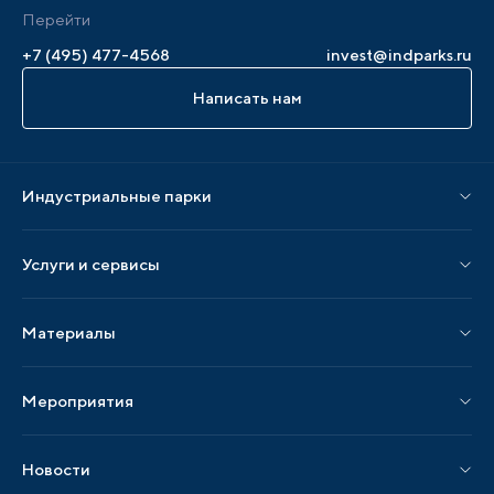
Перейти
+7 (495) 477-4568
invest@indparks.ru
Написать нам
Индустриальные парки
Парки по статусу
Услуги и сервисы
Парки по регионам
Услуги Ассоциации
Материалы
Услуги по локализации
Издания АИП
Мероприятия
Публикации СМИ и статьи
Мероприятия АИП
Материалы мероприятий
Новости
Мероприятия отрасли
Новости АИП