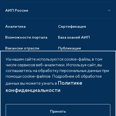
Нормативные правовые акты
АИП России
Новости отрасли
Образцы документов
Органы управления
Мониторинг
Аналитика
Сертификация
Члены ассоциации
Инвестиционный мониторинг
Возможности портала
База знаний АИП
Услуги ассоциации
Вакансии отрасли
Публикации
Документы АИП
Медиатека
На нашем сайте используются cookie-файлы, в том
Тендеры
Партнеры ассоциации
числе сервисов веб-аналитики. Используя сайт, вы
Членство в АИП
Войти в личный кабинет
Фото и видео
соглашаетесь на обработку персональных данных при
помощи cookie-файлов. Подробнее об обработке
Контакты
Политике
данных вы можете узнать в
конфиденциальности
© 2026 Портал индустриальных парков России
Политика обработки персональных данных
Принять
Разработано в
idem.agency