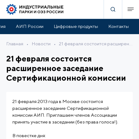
тия
АИП России
Цифровые продукты
Контакты
Главная
•
Новости
•
21 февраля состоится расширенное заседание Сертификационной комиссии
21 февраля состоится
расширенное заседание
Сертификационной комиссии
21 февраля 2013 года в Москве состоится
расширенное заседание Сертификационной
комиссии АИП. Приглашаем членов Ассоциации
принять участие в заседании (без права голоса!).
В повестке дня: