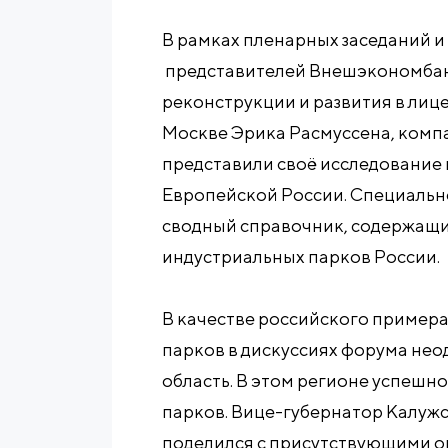
В рамках пленарных заседаний и
представителей Внешэкономбан
реконструкции и развития в лиц
Москве Эрика Расмуссена, комп
представили своё исследование
Европейской России. Специальн
сводный справочник, содержащ
индустриальных парков России.
В качестве российского пример
парков в дискуссиях форума не
область. В этом регионе успешн
парков. Вице-губернатор Калуж
поделился с присутствующими о