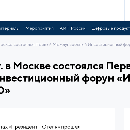
атериалы
Мероприятия
АИП России
Цифровые продук
в Москве состоялся Первый Международный Инвестиционный фор
г. в Москве состоялся Пер
нвестиционный форум «И
0»
залах «Президент – Отеля» прошел