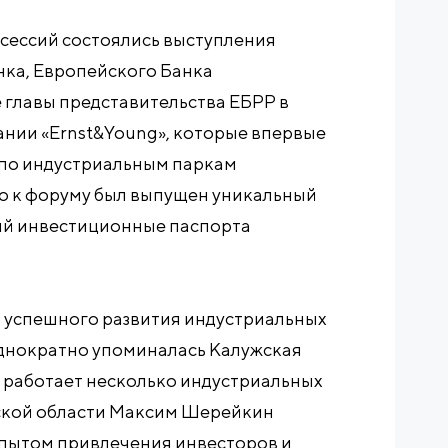
 сессий состоялись выступления
ка, Европейского Банка
е главы представительства ЕБРР в
ании «Ernst&Young», которые впервые
 по индустриальным паркам
о к форуму был выпущен уникальный
ий инвестиционные паспорта
а успешного развития индустриальных
однократно упоминалась Калужская
о работает несколько индустриальных
ской области Максим Шерейкин
пытом привлечения инвесторов и