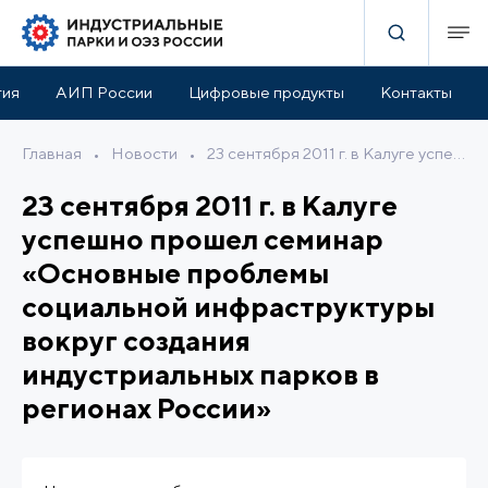
тия
АИП России
Цифровые продукты
Контакты
Главная
•
Новости
•
23 сентября 2011 г. в Калуге успешно прошел семинар «Основные проблемы социальной инфраструктуры вокруг создания индустриальных парков в регионах России»
23 сентября 2011 г. в Калуге
успешно прошел семинар
«Основные проблемы
социальной инфраструктуры
вокруг создания
индустриальных парков в
регионах России»