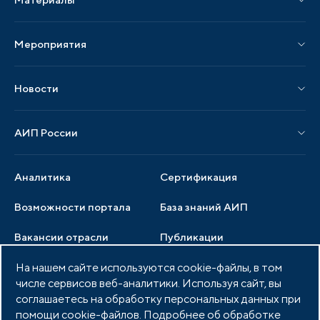
Услуги по локализации
Издания АИП
Мероприятия
Публикации СМИ и статьи
Мероприятия АИП
Материалы мероприятий
Новости
Мероприятия отрасли
Новости АИП
Нормативные правовые акты
АИП России
Новости отрасли
Образцы документов
Органы управления
Мониторинг
Аналитика
Сертификация
Члены ассоциации
Инвестиционный мониторинг
Возможности портала
База знаний АИП
Услуги ассоциации
Вакансии отрасли
Публикации
Документы АИП
Медиатека
На нашем сайте используются cookie-файлы, в том
Тендеры
Партнеры ассоциации
числе сервисов веб-аналитики. Используя сайт, вы
Членство в АИП
Войти в личный кабинет
Фото и видео
соглашаетесь на обработку персональных данных при
помощи cookie-файлов. Подробнее об обработке