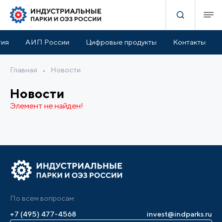
тия
АИП России
Цифровые продукты
Контакты
Главная
•
Новости
Новости
Элемент не найден!
По всем вопросам:
+7 (495) 477-4568
invest@indparks.ru