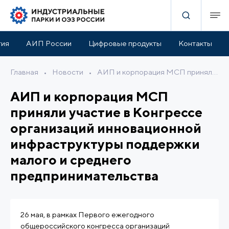
тия
АИП России
Цифровые продукты
Контакты
Главная
•
Новости
•
АИП и корпорация МСП приняли участие в Конгрессе организаций инновационной инфраструктуры поддержки малого и среднего предпринимательства
АИП и корпорация МСП
приняли участие в Конгрессе
организаций инновационной
инфраструктуры поддержки
малого и среднего
предпринимательства
26 мая, в рамках Первого ежегодного
общероссийского конгресса организаций