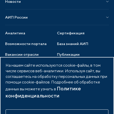
Новости
Мероприятия отрасли
Новости АИП
Нормативные правовые акты
АИП России
Новости отрасли
Образцы документов
Органы управления
Мониторинг
Аналитика
Сертификация
Члены ассоциации
Инвестиционный мониторинг
Возможности портала
База знаний АИП
Услуги ассоциации
Вакансии отрасли
Публикации
Документы АИП
Медиатека
На нашем сайте используются cookie-файлы, в том
Тендеры
Партнеры ассоциации
числе сервисов веб-аналитики. Используя сайт, вы
Членство в АИП
Войти в личный кабинет
Фото и видео
соглашаетесь на обработку персональных данных при
помощи cookie-файлов. Подробнее об обработке
Контакты
Политике
данных вы можете узнать в
конфиденциальности
© 2026 Портал индустриальных парков России
Политика обработки персональных данных