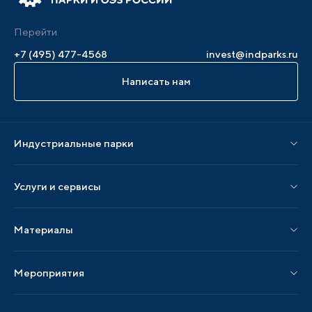
Перейти
+7 (495) 477-4568
invest@indparks.ru
Написать нам
Индустриальные парки
Парки по статусу
Услуги и сервисы
Парки по регионам
Услуги Ассоциации
Материалы
Услуги по локализации
Издания АИП
Мероприятия
Публикации СМИ и статьи
Мероприятия АИП
Материалы мероприятий