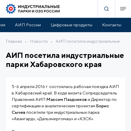
тия
АИП России
Цифровые продукты
Контакты
Главная
•
Новости
•
АИП посетила индустриальные парки Хабаровского края
АИП посетила индустриальные
парки Хабаровского края
5-6 апреля 2016 г. состоялась рабочая поездка АИП
в Хабаровский край. В ходе визита Сопредседатель
Правления АИП
Максим Паздников
и Директор по
сертификации и аналитическим проектам
Борис
Сычев
посетили три индустриальных парка:
«Авангард», «Дальэнергомаш» и «ХЗСК».