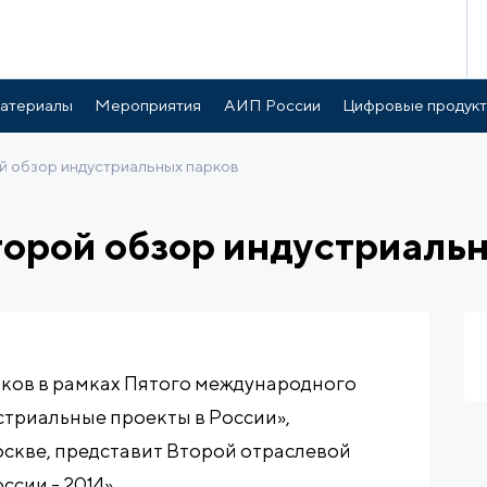
атериалы
Мероприятия
АИП России
Цифровые продук
 обзор индустриальных парков
орой обзор индустриаль
ков в рамках Пятого международного
триальные проекты в России»,
оскве, представит Второй отраслевой
сии - 2014».