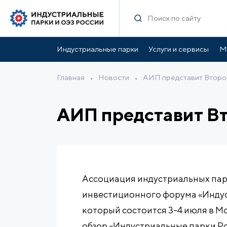
Индустриальные парки
Услуги и сервисы
М
Главная
•
Новости
•
АИП представит Второй
АИП представит Вт
Ассоциация индустриальных пар
инвестиционного форума «Индус
который состоится 3-4 июля в М
обзор «Индустриальные парки Рос