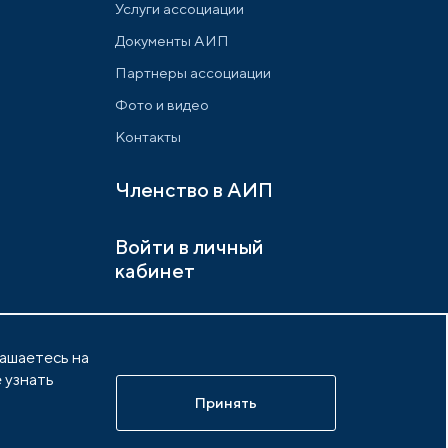
Услуги ассоциации
Документы АИП
Партнеры ассоциации
Фото и видео
Контакты
Членство в АИП
Войти в личный
кабинет
лашаетесь на
 узнать
х
Разработано в
idem.agency
Принять