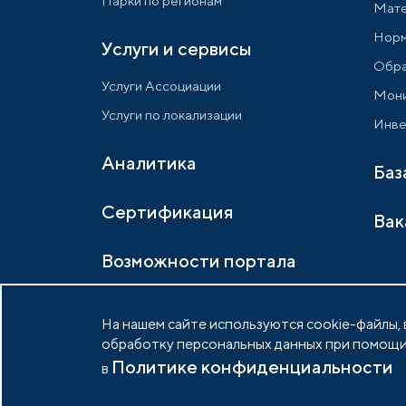
Парки по регионам
Мате
Норм
Услуги и сервисы
Обра
Услуги Ассоциации
Мони
Услуги по локализации
Инве
Аналитика
Баз
Сертификация
Вак
Возможности портала
На нашем сайте используются cookie-файлы, в
обработку персональных данных при помощи
Политике конфиденциальности
© 2026 Портал индустриальных парков России
в