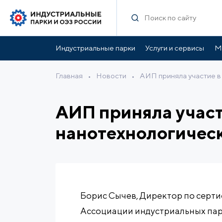
Индустриальные парки
Услуги и сервисы
М
Главная
•
Новости
•
АИП приняла участие в
АИП приняла участ
нанотехнологическ
Борис Сычев, Директор по серт
Ассоциации индустриальных парк