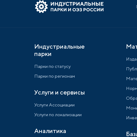
Индустриальные
Ма
парки
Изда
Парки по статусу
Публ
Парки по регионам
Мате
Норм
Услуги и сервисы
Обра
Услуги Ассоциации
Мони
Услуги по локализации
Инве
Аналитика
Баз