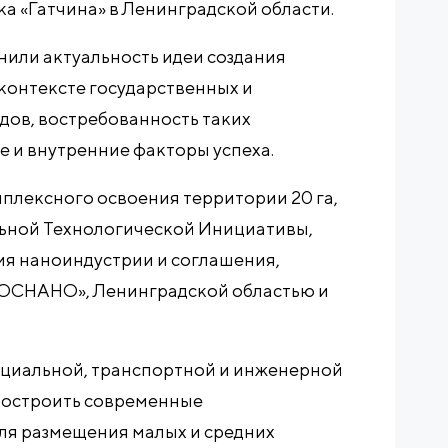
а «Гатчина» в Ленинградской области.
нили актуальность идеи создания
контексте государственных и
ов, востребованность таких
е и внутренние факторы успеха.
мплексного освоения территории 20 га,
ьной Технологической Инициативы,
я наноиндустрии и соглашения,
РОСНАНО», Ленинградской областью и
оциальной, транспортной и инженерной
построить современные
я размещения малых и средних