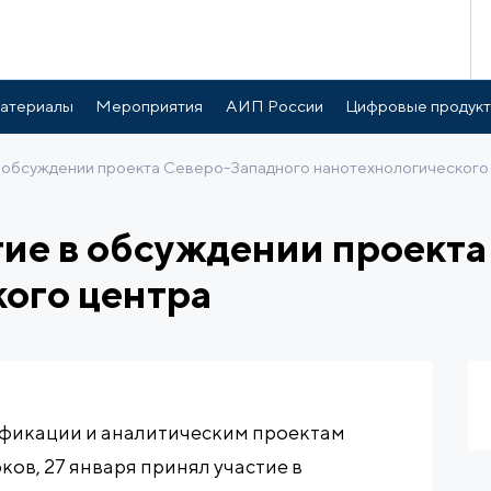
атериалы
Мероприятия
АИП России
Цифровые продук
 обсуждении проекта Северо-Западного нанотехнологического
ие в обсуждении проекта
ого центра
ификации и аналитическим проектам
ов, 27 января принял участие в