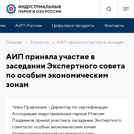
тия
АИП России
Цифровые продукты
Контакты
Главная
•
Новости
•
АИП приняла участие в заседании Экспертного совета по особым экономическим зонам
АИП приняла участие в
заседании Экспертного совета
по особым экономическим
зонам
Член Правления – Директор по сертификации
Ассоциации индустриальных парков Максим
Паздников принял участие в заседании Экспертного
совета по особым экономическим зонам
промышленно-производственного типа.