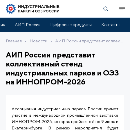
тия
АИП России
Цифровые продукты
Контакты
Главная
•
Новости
•
АИП России представит коллективный стенд индустриальных парков и ОЭЗ на ИННОПРОМ-2026
АИП России представит
коллективный стенд
индустриальных парков и ОЭЗ
на ИННОПРОМ-2026
Ассоциация индустриальных парков России примет
участие в международной промышленной выставке
ИННОПРОМ‑2026, которая пройдет с 6 по 9 июля в
Екатеринбурге. В рамках мероприятия будет