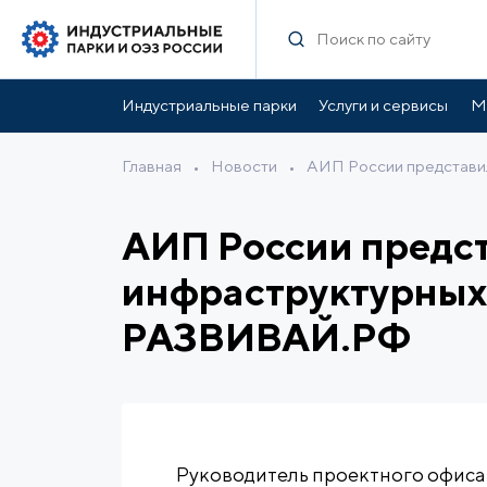
Индустриальные парки
Услуги и сервисы
М
Главная
•
Новости
•
АИП России представи
АИП России предс
инфраструктурных 
РАЗВИВАЙ.РФ
Руководитель проектного офис