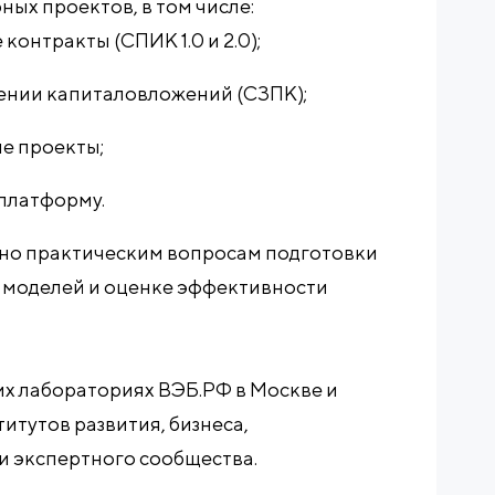
ых проектов, в том числе:
онтракты (СПИК 1.0 и 2.0);
ении капиталовложений (СЗПК);
е проекты;
платформу.
но практическим вопросам подготовки
 моделей и оценке эффективности
х лабораториях ВЭБ.РФ в Москве и
итутов развития, бизнеса,
и экспертного сообщества.