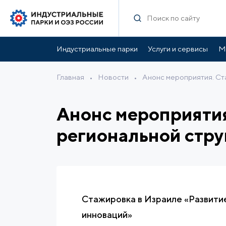
Индустриальные парки
Услуги и сервисы
М
Главная
•
Новости
•
Анонс мероприятия. Ст
Анонс мероприятия
региональной стр
Стажировка в Израиле «Развити
инноваций»