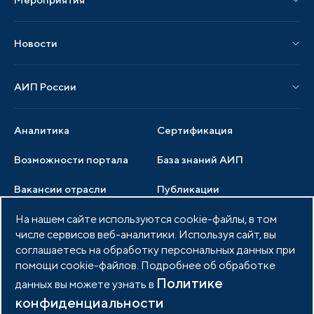
Публикации СМИ и статьи
Мероприятия АИП
Материалы мероприятий
Новости
Мероприятия отрасли
Новости АИП
Нормативные правовые акты
АИП России
Новости отрасли
Образцы документов
Органы управления
Мониторинг
Аналитика
Сертификация
Члены ассоциации
Инвестиционный мониторинг
Возможности портала
База знаний АИП
Услуги ассоциации
Вакансии отрасли
Публикации
Документы АИП
Медиатека
На нашем сайте используются cookie-файлы, в том
Тендеры
Партнеры ассоциации
числе сервисов веб-аналитики. Используя сайт, вы
Членство в АИП
Войти в личный кабинет
Фото и видео
соглашаетесь на обработку персональных данных при
помощи cookie-файлов. Подробнее об обработке
Контакты
Политике
данных вы можете узнать в
конфиденциальности