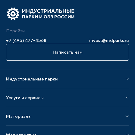
Перейти
+7 (495) 477-4568
invest@indparks.ru
Написать нам
Индустриальные парки
Парки по статусу
Услуги и сервисы
Парки по регионам
Услуги Ассоциации
Материалы
Услуги по локализации
Издания АИП
Мероприятия