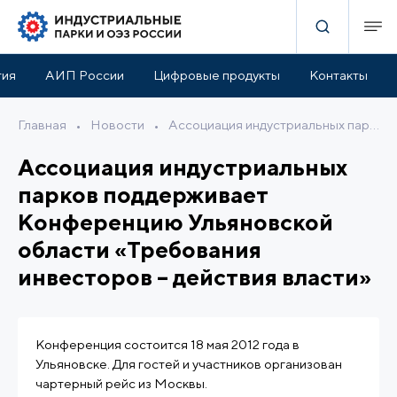
тия
АИП России
Цифровые продукты
Контакты
Главная
•
Новости
•
Ассоциация индустриальных парков поддерживает Конференцию Ульяновской области «Требования инвесторов – действия власти»
Ассоциация индустриальных
парков поддерживает
Конференцию Ульяновской
области «Требования
инвесторов – действия власти»
Конференция состоится 18 мая 2012 года в
Ульяновске. Для гостей и участников организован
чартерный рейс из Москвы.