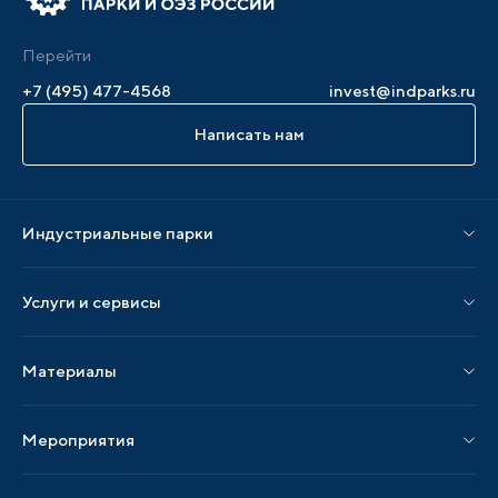
Перейти
+7 (495) 477-4568
invest@indparks.ru
Написать нам
Индустриальные парки
Парки по статусу
Услуги и сервисы
Парки по регионам
Услуги Ассоциации
Материалы
Услуги по локализации
Издания АИП
Мероприятия
Публикации СМИ и статьи
Мероприятия АИП
Материалы мероприятий