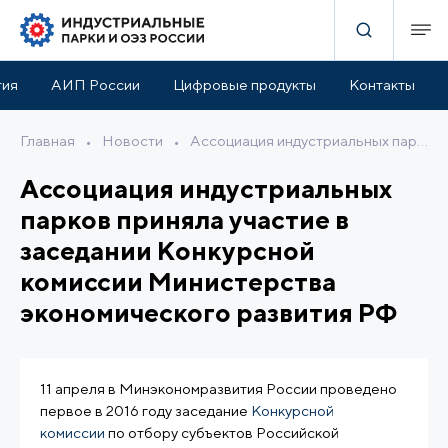
тия
АИП России
Цифровые продукты
Контакты
Главная
•
Новости
•
Ассоциация индустриальных парков приняла участие в заседании Конкурсной комиссии Министерства экономического развития РФ
Ассоциация индустриальных
парков приняла участие в
заседании Конкурсной
комиссии Министерства
экономического развития РФ
11 апреля в Минэкономразвития России проведено
первое в 2016 году заседание
Конкурсной
комиссии
по отбору субъектов Российской