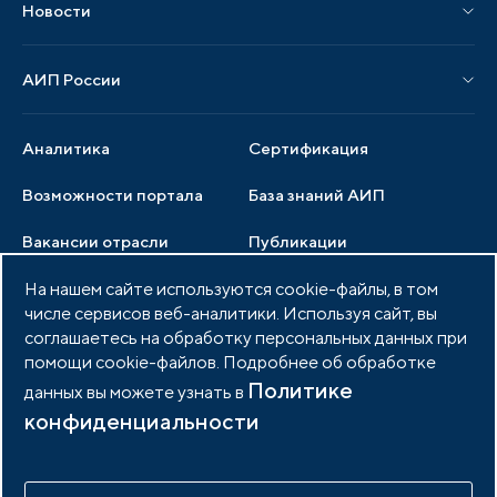
Новости
Мероприятия отрасли
Новости АИП
Нормативные правовые акты
АИП России
Новости отрасли
Образцы документов
Органы управления
Мониторинг
Аналитика
Сертификация
Члены ассоциации
Инвестиционный мониторинг
Возможности портала
База знаний АИП
Услуги ассоциации
Вакансии отрасли
Публикации
Документы АИП
Медиатека
На нашем сайте используются cookie-файлы, в том
Тендеры
Партнеры ассоциации
числе сервисов веб-аналитики. Используя сайт, вы
Членство в АИП
Войти в личный кабинет
Фото и видео
соглашаетесь на обработку персональных данных при
помощи cookie-файлов. Подробнее об обработке
Контакты
Политике
данных вы можете узнать в
конфиденциальности
© 2026 Портал индустриальных парков России