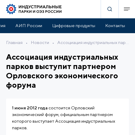
тия
АИП России
Цифровые продукты
Контакты
Главная
•
Новости
•
Ассоциация индустриальных парков выступит партнером Орловского экономического форума
Ассоциация индустриальных
парков выступит партнером
Орловского экономического
форума
1 июня 2012 года
состоится Орловский
экономический форум, официальным партнером
которого выступает Ассоциация индустриальных
парков.