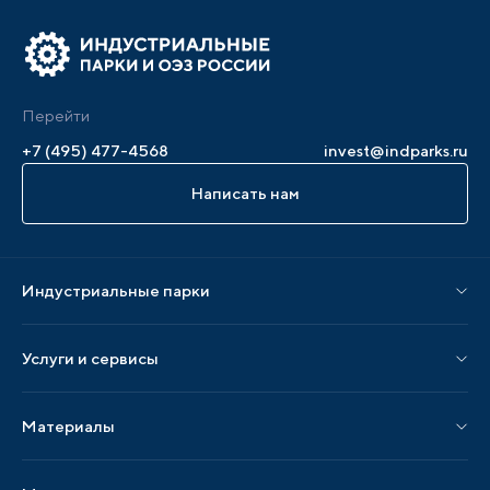
Перейти
+7 (495) 477-4568
invest@indparks.ru
Написать нам
Индустриальные парки
Парки по статусу
Услуги и сервисы
Парки по регионам
Услуги Ассоциации
Материалы
Услуги по локализации
Издания АИП