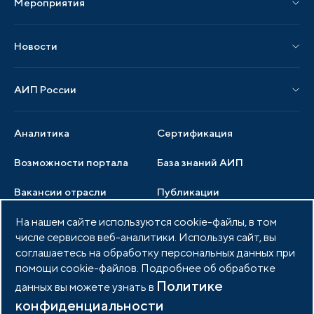
Мероприятия
Публикации СМИ и статьи
Мероприятия АИП
Материалы мероприятий
Новости
Мероприятия отрасли
Новости АИП
Нормативные правовые акты
АИП России
Новости отрасли
Образцы документов
Органы управления
Мониторинг
Аналитика
Сертификация
Члены ассоциации
Инвестиционный мониторинг
Возможности портала
База знаний АИП
Услуги ассоциации
Вакансии отрасли
Публикации
Документы АИП
Медиатека
На нашем сайте используются cookie-файлы, в том
Тендеры
Партнеры ассоциации
числе сервисов веб-аналитики. Используя сайт, вы
Членство в АИП
Войти в личный кабинет
Фото и видео
соглашаетесь на обработку персональных данных при
помощи cookie-файлов. Подробнее об обработке
Контакты
Политике
данных вы можете узнать в
конфиденциальности