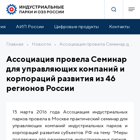
тия
АИП России
Цифровые продукты
Контакты
Главная
•
Новости
•
Ассоциация провела Семинар для управляющих компаний и корпораций развития из 46 регионов России
Ассоциация провела Семинар
для управляющих компаний и
корпораций развития из 46
регионов России
15 марта 2016 года Ассоциация индустриальных
парков провела в Москве практический семинар для
управляющих компаний индустриальных парков и
корпораций развития субъектов РФ на тему: “Меры
поддержки для резидентов индустриальных парков,