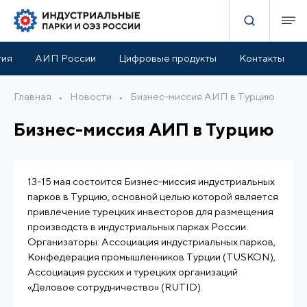
тия
АИП России
Цифровые продукты
Контакты
Главная
•
Новости
•
Бизнес-миссия АИП в Турцию
Бизнес-миссия АИП в Турцию
13-15 мая состоится Бизнес-миссия индустриальных
парков в Турцию, основной целью которой является
привлечение турецких инвесторов для размещения
производств в индустриальных парках России.
Организаторы: Ассоциация индустриальных парков,
Конфедерация промышленников Турции (TUSKON),
Ассоциация русских и турецких организаций
«Деловое сотрудничество» (RUTID).