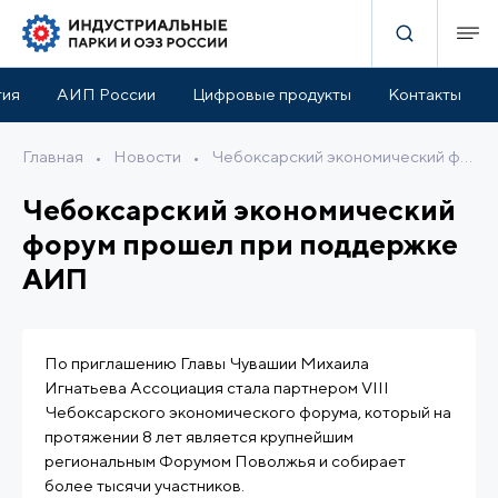
тия
АИП России
Цифровые продукты
Контакты
Главная
•
Новости
•
Чебоксарский экономический форум прошел при поддержке АИП
Чебоксарский экономический
форум прошел при поддержке
АИП
По приглашению Главы Чувашии Михаила
Игнатьева Ассоциация стала партнером VIII
Чебоксарского экономического форума, который на
протяжении 8 лет является крупнейшим
региональным Форумом Поволжья и собирает
более тысячи участников.