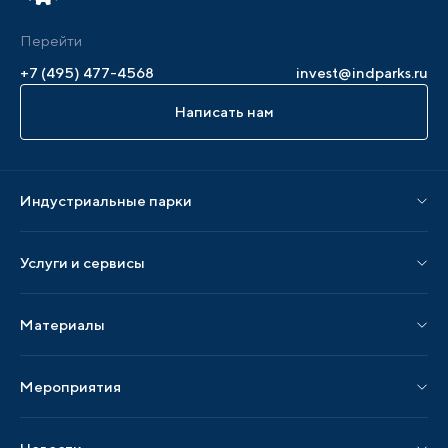
Перейти
+7 (495) 477-4568
invest@indparks.ru
Написать нам
Индустриальные парки
Парки по статусу
Услуги и сервисы
Парки по регионам
Услуги Ассоциации
Материалы
Услуги по локализации
Издания АИП
Мероприятия
Публикации СМИ и статьи
Мероприятия АИП
Материалы мероприятий