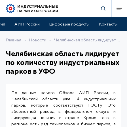
тия
АИП России
Цифровые продукты
Контакты
Главная
•
Новости
•
Челябинская область лидирует по количеству индустриальных парков в УФО
Челябинская область лидирует
по количеству индустриальных
парков в УФО
По данным нового Обзора АИП России, в
Челябинской области уже 14 индустриальных
парков, которые соответствуют ГОСТу. Это
абсолютный рекорд в федеральном округе и
лидирующая позиция в стране. Кроме того, в
регионе есть ряд технопарков и бизнес-парков, а