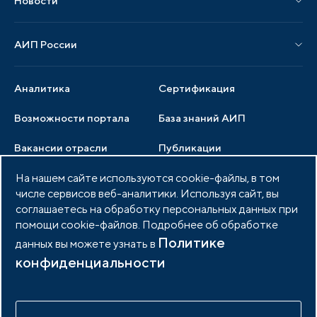
Новости
Мероприятия отрасли
Новости АИП
Нормативные правовые акты
АИП России
Новости отрасли
Образцы документов
Органы управления
Мониторинг
Аналитика
Сертификация
Члены ассоциации
Инвестиционный мониторинг
Возможности портала
База знаний АИП
Услуги ассоциации
Вакансии отрасли
Публикации
Документы АИП
На нашем сайте используются cookie-файлы, в том
Медиатека
Тендеры
Партнеры ассоциации
числе сервисов веб-аналитики. Используя сайт, вы
Членство в АИП
Войти в личный кабинет
соглашаетесь на обработку персональных данных при
Фото и видео
помощи cookie-файлов. Подробнее об обработке
Контакты
Политике
данных вы можете узнать в
конфиденциальности
© 2026 Портал индустриальных парков России
Политика обработки персональных данных