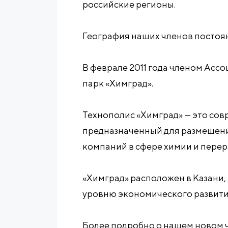
российские регионы.
География наших членов постоя
В феврале 2011 года членом Асс
парк «Химград».
Технополис «Химград» — это со
предназначенный для размещени
компаний в сфере химии и пере
«Химград» расположен в Казани,
уровню экономического развити
Более подробно о нашем новом ч