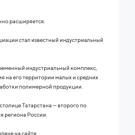
нно расширяется.
оциации стал известный индустриальный
временный индустриальный комплекс,
я на его территории малых и средних
работки полимерной продукции.
 столице Татарстана — второго по
я региона России.
лене на сайте