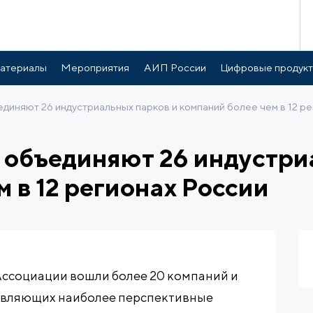
атериалы
Мероприятия
АИП России
Цифровые продук
диняют 26 индустриальных парков и компаний более чем в 12 р
объединяют 26 индустри
 в 12 регионах России
 Ассоциации вошли более 20 компаний и
авляющих наиболее перспективные