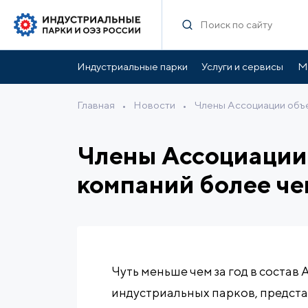
Индустриальные парки
Услуги и сервисы
М
Главная
•
Новости
•
Члены Ассоциации объе
Члены Ассоциации 
компаний более чем
Чуть меньше чем за год в состав
индустриальных парков, предст