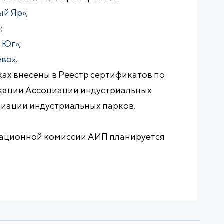
ый Яр»
;
»
;
а Юг»
;
ево»
.
ах внесены в Реестр сертификатов по
кации Ассоциации индустриальных
оциации индустриальных парков.
ационной комиссии АИП планируется