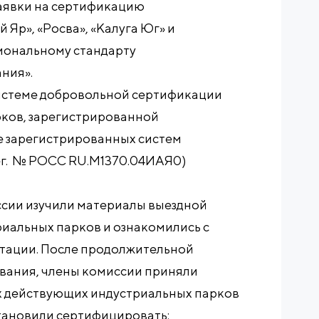
заявки на сертификацию
Яр», «Росва», «Калуга Юг» и
циональному стандарту
ния».
истеме добровольной сертификации
ков, зарегистрированной
е зарегистрированных систем
ег. № РОСС RU.M1370.04ИАЯ0)
сии изучили материалы выездной
иальных парков и ознакомились с
тации. После продолжительной
ования, члены комиссии приняли
х действующих индустриальных парков
тановили сертифицировать: