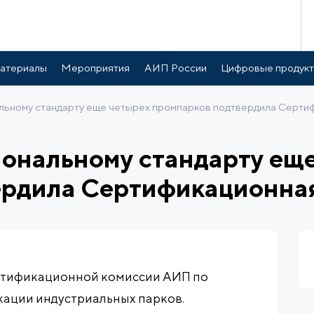
атериалы
Мероприятия
АИП России
Цифровые продук
льному стандарту еще четырех промпарков подтвердила Серти
ональному стандарту ещ
ердила Сертификационна
ертификационной комиссии АИП по
ации индустриальных парков.