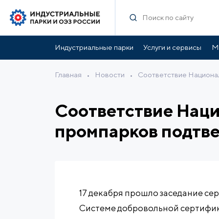
Индустриальные парки
Услуги и сервисы
М
Главная
•
Новости
•
Cоответствие Национа
Cоответствие Наци
промпарков подтв
17 декабря прошло заседание с
Системе добровольной сертифик