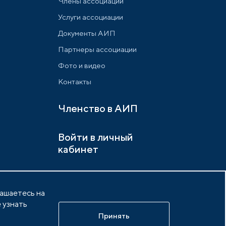
Члены ассоциации
Услуги ассоциации
Документы АИП
Партнеры ассоциации
Фото и видео
Контакты
Членство в АИП
Войти в личный
кабинет
лашаетесь на
 узнать
х
Разработано в
idem.agency
Принять