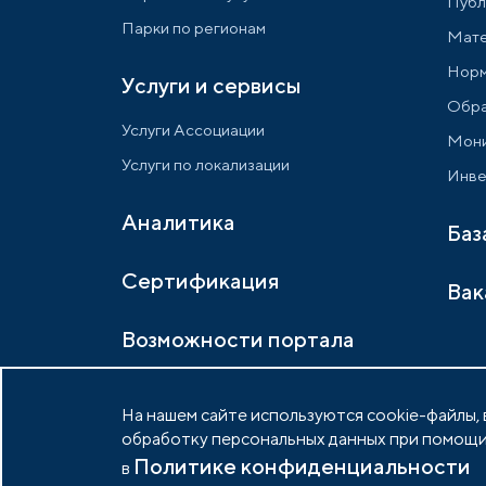
Публ
Парки по регионам
Мате
Норм
Услуги и сервисы
Обра
Услуги Ассоциации
Мони
Услуги по локализации
Инве
Аналитика
Баз
Сертификация
Вак
Возможности портала
На нашем сайте используются cookie-файлы, в
обработку персональных данных при помощи
Политике конфиденциальности
© 2026 Портал индустриальных парков России
в