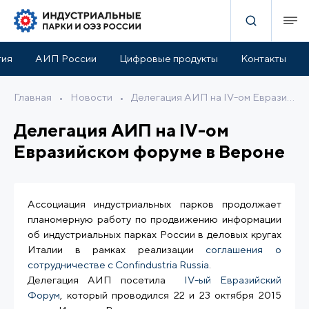
тия
АИП России
Цифровые продукты
Контакты
Главная
•
Новости
•
Делегация АИП на IV-ом Евразийском форуме в Вероне
Делегация АИП на IV-ом
Евразийском форуме в Вероне
Ассоциация индустриальных парков продолжает
планомерную работу по продвижению информации
об индустриальных парках России в деловых кругах
Италии в рамках реализации
соглашения о
сотрудничестве с Confindustria Russia
.
Делегация АИП посетила
IV-ый Евразийский
Форум
, который проводился 22 и 23 октября 2015