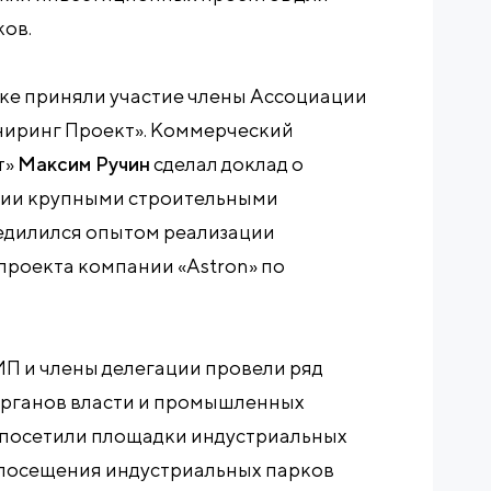
ков.
дке приняли участие члены Ассоциации
иниринг Проект». Коммерческий
т»
Максим Ручин
сделал доклад о
нии крупными строительными
дилился опытом реализации
проекта компании «Astron» по
ИП и члены делегации провели ряд
 органов власти и промышленных
е посетили площадки индустриальных
е посещения индустриальных парков