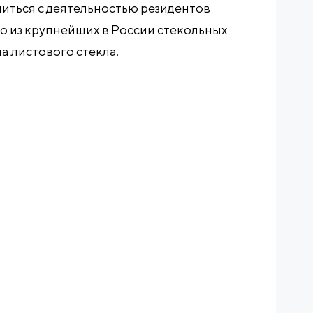
иться с деятельностью резидентов
но из крупнейших в России стекольных
а листового стекла.