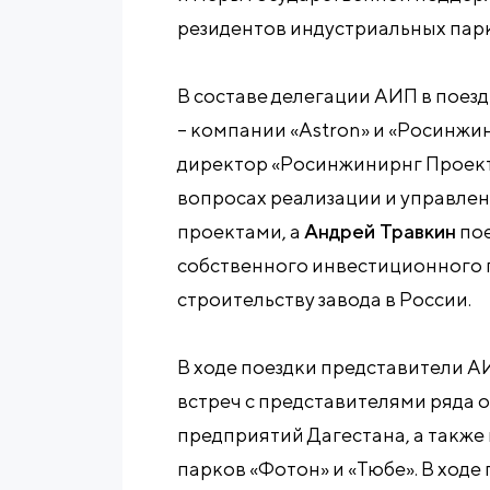
резидентов индустриальных пар
В составе делегации АИП в поез
– компании «Astron» и «Росинж
директор «Росинжинирнг Проек
вопросах реализации и управле
проектами, а
Андрей Травкин
пое
собственного инвестиционного 
строительству завода в России.
В ходе поездки представители А
встреч с представителями ряда
предприятий Дагестана, а такж
парков «Фотон» и «Тюбе». В ход