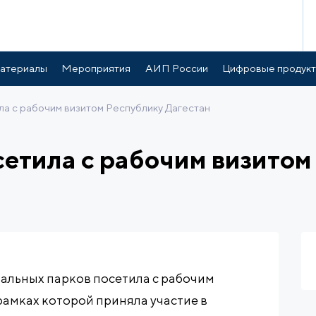
атериалы
Мероприятия
АИП России
Цифровые продук
а с рабочим визитом Республику Дагестан
етила с рабочим визитом
альных парков посетила с рабочим
рамках которой приняла участие в