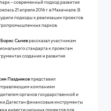
арк – современный подход развития
лась 21 апреля 2016 г. в Махачкале. В
судили подходы к реализации проектов
агропромышленных парков.
П
Борис Сычев
рассказал участникам
ионального стандарта к проектам
трументах создания и развития
им Паздников
представил
управляющим компаниям
одителям органов государственной и
ки Дагестан финансовые инструменты
жки инвестиционных проектов для