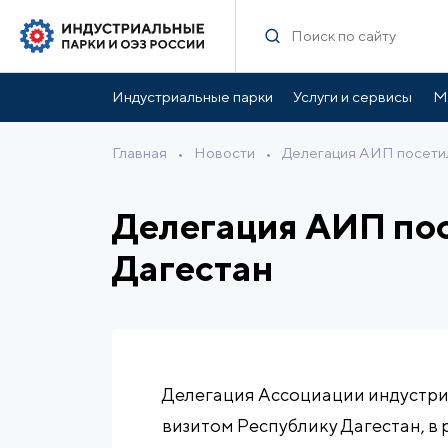
Индустриальные парки
Услуги и сервисы
М
Главная
•
Новости
•
Делегация АИП посетил
Делегация АИП пос
Дагестан
Делегация Ассоциации индустри
визитом Республику Дагестан, в 