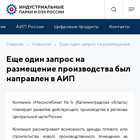
тия
АИП России
Цифровые продукты
Контакты
Главная
•
Новости
•
Еще один запрос на размещение производства был направлен в АИП
Еще один запрос на
размещение производства был
направлен в АИП
Компания «Мясокомбинат №1» (Калининградская область)
планирует развитие действующего производства в регионах
Центральной части России.
Компания рассматривает возможность аренды готового или
строительства нового производственного помещения на