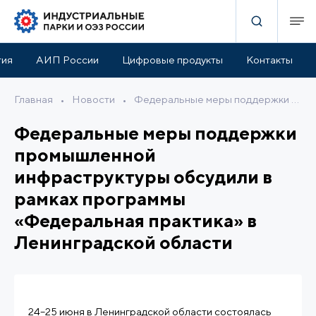
тия
АИП России
Цифровые продукты
Контакты
Главная
•
Новости
•
Федеральные меры поддержки промышленной инфраструктуры обсудили в рамках программы «Федеральная практика» в Ленинградской области
Федеральные меры поддержки
промышленной
инфраструктуры обсудили в
рамках программы
«Федеральная практика» в
Ленинградской области
24–25 июня в Ленинградской области состоялась