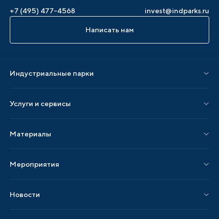
+7 (495) 477-4568
invest@indparks.ru
Написать нам
Индустриальные парки
Парки по статусу
Услуги и сервисы
Парки по регионам
Услуги Ассоциации
Материалы
Услуги по локализации
Издания АИП
Мероприятия
Публикации СМИ и статьи
Мероприятия АИП
Материалы мероприятий
Новости
Мероприятия отрасли
Новости АИП
Нормативные правовые акты