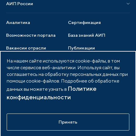
АИП России
Новости отрасли
Образцы документов
Органы управления
Мониторинг
Аналитика
Сертификация
Члены ассоциации
Инвестиционный мониторинг
Возможности портала
База знаний АИП
Услуги ассоциации
Вакансии отрасли
Публикации
Документы АИП
На нашем сайте используются cookie-файлы, в том
Медиатека
Тендеры
Партнеры ассоциации
числе сервисов веб-аналитики. Используя сайт, вы
Членство в АИП
Войти в личный кабинет
соглашаетесь на обработку персональных данных при
Фото и видео
помощи cookie-файлов. Подробнее об обработке
Контакты
Политике
данных вы можете узнать в
конфиденциальности
© 2026 Портал индустриальных парков России
Политика обработки персональных данных
Принять
Разработано в
idem.agency