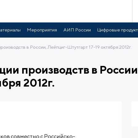
атериалы
Мероприятия
АИП России
Цифровые продук
роизводств в России, Лейпциг-Штутгарт 17-19 октября 2012г.
ции производств в России
ября 2012г.
ков совместно с Российско-