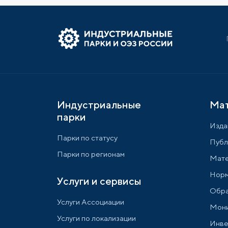
Индустриальные
Ма
парки
Изда
Парки по статусу
Публ
Парки по регионам
Мате
Норм
Услуги и сервисы
Обра
Услуги Ассоциации
Мони
Услуги по локализации
Инве