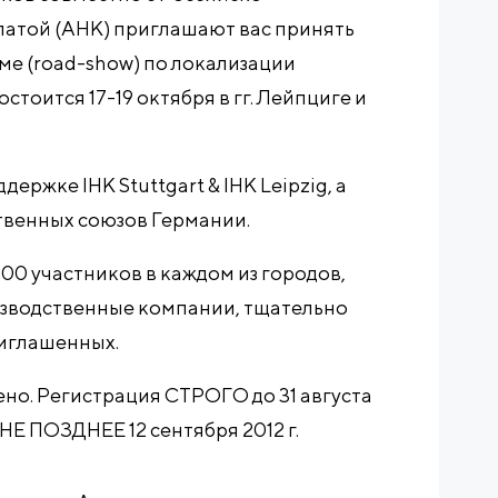
атой (AHK) приглашают вас принять
е (road-show) по локализации
стоится 17-19 октября в гг. Лейпциге и
ржке IHK Stuttgart & IHK Leipzig, а
твенных союзов Германии.
00 участников в каждом из городов,
зводственные компании, тщательно
иглашенных.
но. Регистрация СТРОГО до 31 августа
е НЕ ПОЗДНЕЕ 12 сентября 2012 г.