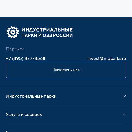
Перейти
+7 (495) 477-4568
invest@indparks.ru
Написать нам
Индустриальные парки
Парки по статусу
Услуги и сервисы
Парки по регионам
Услуги Ассоциации