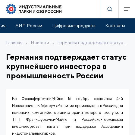
тия
АИП России
Цифровые продукты
Контакты
Главная
•
Новости
•
Германия подтверждает статус крупнейшего инвестора в промышленность России
Германия подтверждает статус
крупнейшего инвестора в
промышленность России
Во Франкфурте-на-Майне 16 ноября состоялся 4-й
Инвестиционный форум «Развитие производства в России для
немецких компаний», организаторами которого выступили
ТПП Франкфурта-на-Майне и Российско-Германская
внешнеторговая палата при поддержке Ассоциации
индустриальных парков.