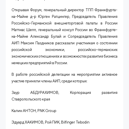
Открывая Форум, генеральный директор ТПП Франкфурта-
на-Майне д-р Юрген Ратцингер, Председатель Правления
Российско-Германской внешнеторговой палаты в России
Маттиас Шепп, генеральный консул России во Франкфурте-
на-Майне Александр Булай и Сопредседатель Правления
АИП Максим Паздников рассказали участникам о состоянии
российской экономики, российско-германских
экономических отношениях и возможностях развития бизнеса
немецких предприятий в России.
В работе российской делегации на мероприятии активное
участие приняли члены АИП, среди которых:
Заур АБДУРАХИМОВ, Корпорация развития
Ставропольского края
Калин АНТОН,
PNK
Group
Эдуард ХАКИМОВ, Рой ПИК,
Bilfinger
Tebodin