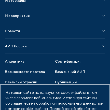
Материалы
Услуги по локализации
Издания АИП
Мероприятия
Публикации СМИ и статьи
Мероприятия АИП
Материалы мероприятий
Новости
Мероприятия отрасли
Новости АИП
Нормативные правовые акты
АИП России
Новости отрасли
Образцы документов
Органы управления
Мониторинг
Аналитика
Сертификация
Члены ассоциации
Инвестиционный мониторинг
Возможности портала
База знаний АИП
Услуги ассоциации
Вакансии отрасли
Публикации
Документы АИП
Медиатека
На нашем сайте используются cookie-файлы, в том
Тендеры
Партнеры ассоциации
числе сервисов веб-аналитики. Используя сайт, вы
Членство в АИП
Войти в личный кабинет
Фото и видео
соглашаетесь на обработку персональных данных при
помощи cookie-файлов. Подробнее об обработке