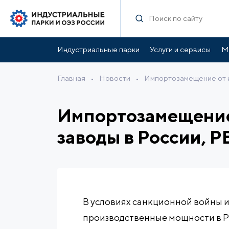
Индустриальные парки
Услуги и сервисы
М
Главная
•
Новости
•
Импортозамещение от и
Импортозамещение 
заводы в России, Р
В условиях санкционной войны 
производственные мощности в Ро