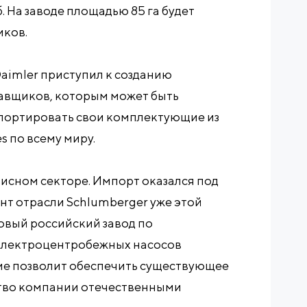
. На заводе площадью 85 га будет
иков.
Daimler приступил к созданию
тавщиков, которым может быть
портировать свои комплектующие из
s по всему миру.
исном секторе. Импорт оказался под
нт отрасли Schlumberger уже этой
овый российский завод по
электроцентробежных насосов
тие позволит обеспечить существующее
тво компании отечественными