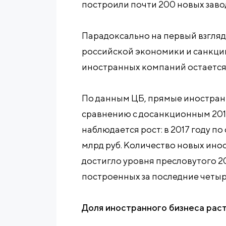
построили почти 200 новых зав
Парадоксально на первый взгляд,
российской экономики и санкци
иностранных компаний остается
По данным ЦБ, прямые иностран
сравнению с досанкционным 2013
наблюдается рост: в 2017 году по
млрд руб. Количество новых ино
достигло уровня пресловутого 20
построенных за последние четыр
Доля иностранного бизнеса рас