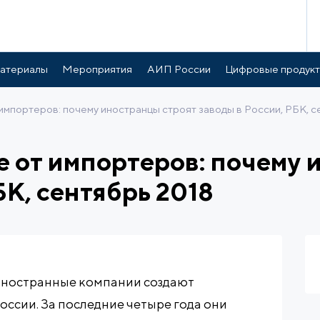
атериалы
Мероприятия
АИП России
Цифровые продук
мпортеров: почему иностранцы строят заводы в России, РБК, с
от импортеров: почему 
БК, сентябрь 2018
иностранные компании создают
ссии. За последние четыре года они