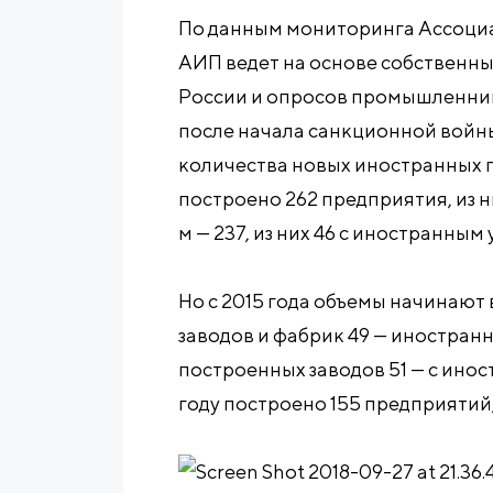
По данным мониторинга Ассоци
АИП ведет на основе собственн
России и опросов промышленнико
после начала санкционной войны
количества новых иностранных п
построено 262 предприятия, из н
м — 237, из них 46 с иностранным
Но с 2015 года объемы начинают 
заводов и фабрик 49 — иностранн
построенных заводов 51 — с ино
году построено 155 предприятий,