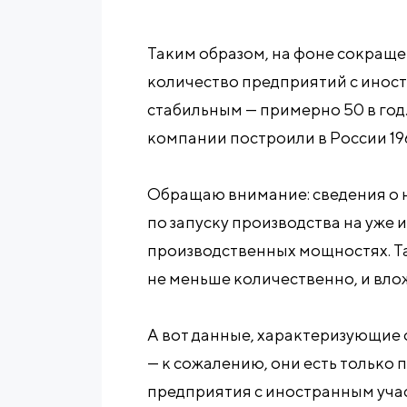
Таким образом, на фоне сокращ
количество предприятий с инос
стабильным — примерно 50 в год
компании построили в России 19
Обращаю внимание: сведения о 
по запуску производства на уже
производственных мощностях. Т
не меньше количественно, и вло
А вот данные, характеризующие
— к сожалению, они есть только 
предприятия с иностранным учас