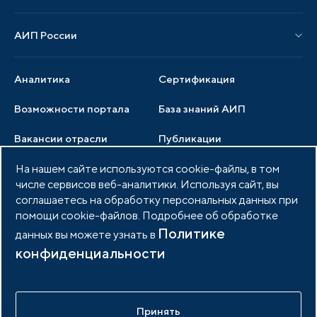
Новости АИП
Нормативные правовые акты
АИП России
Новости отрасли
Образцы документов
Органы управления
Мониторинг
Аналитика
Сертификация
Члены ассоциации
Инвестиционный мониторинг
Возможности портала
База знаний АИП
Услуги ассоциации
Вакансии отрасли
Публикации
Документы АИП
Медиатека
На нашем сайте используются cookie-файлы, в том
Тендеры
Партнеры ассоциации
числе сервисов веб-аналитики. Используя сайт, вы
Членство в АИП
Войти в личный кабинет
Фото и видео
соглашаетесь на обработку персональных данных при
помощи cookie-файлов. Подробнее об обработке
Контакты
Политике
данных вы можете узнать в
конфиденциальности
© 2026 Портал индустриальных парков России
Политика обработки персональных данных
Принять