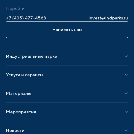
Перейти
+7 (495) 477-4568
invest@indparks.ru
Написать нам
Индустриальные парки
Парки по статусу
Услуги и сервисы
Парки по регионам
Услуги Ассоциации
Материалы
Услуги по локализации
Издания АИП
Мероприятия
Публикации СМИ и статьи
Мероприятия АИП
Материалы мероприятий
Новости
Мероприятия отрасли