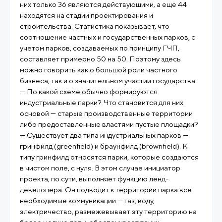
них только 36 являются действующими, а еще 44
находятся на стадии проектирования и
строительства. Статистика показывает, что
соотношение частных и государственных парков, с
учетом парков, создаваемых по принципу ГЧП,
составляет примерно 50 на 50. Поэтому здесь
можно говорить как о большой роли частного
бизнеса, так и о значительном участии государства.
— По какой схеме обычно формируются
индустриальные парки? Что становится для них
основой — старые производственные территории
либо предоставленные властями пустые площадки?
— Существует два типа индустриальных парков —
гринфилд (greenfield) и браунфилд (brownfield). К
типу гринфилд относятся парки, которые создаются
в чистом поле, с нуля. В этом случае инициатор
проекта, по сути, выполняет функцию ленд-
девелопера. Он подводит к территории парка все
необходимые коммуникации — газ, воду,
электричество, размежевывает эту территорию на