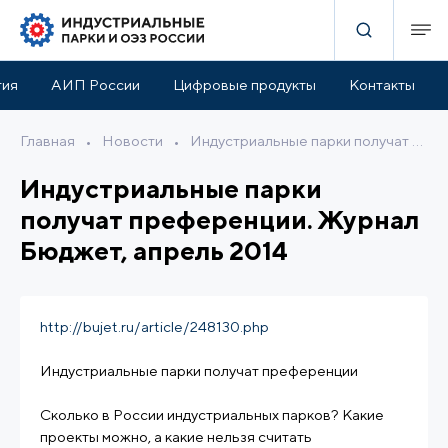
тия
АИП России
Цифровые продукты
Контакты
Главная
•
Новости
•
Индустриальные парки получат преференции. Журнал Бюджет, апрель 2014
Индустриальные парки
получат преференции. Журнал
Бюджет, апрель 2014
http://bujet.ru/article/248130.php
Индустриальные парки получат преференции
Сколько в России индустриальных парков? Какие
проекты можно, а какие нельзя считать