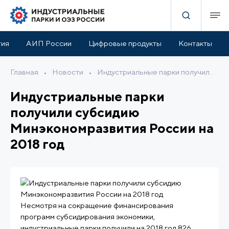
тия
АИП России
Цифровые продукты
Контакты
Главная
•
Новости
•
Индустриальные парки получили субсидию Минэкономразвития России на 2018 год
Индустриальные парки
получили субсидию
Минэкономразвития России на
2018 год
Несмотря на сокращение финансирования
программ субсидирования экономики,
индустриальные парки получили на 2018 год 826