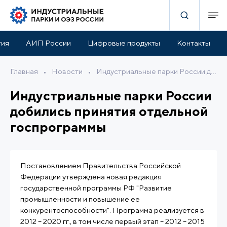
тия
АИП России
Цифровые продукты
Контакты
Главная
•
Новости
•
Индустриальные парки России добились принятия отдельной госпрограммы
Индустриальные парки России
добились принятия отдельной
госпрограммы
Постановлением Правительства Российской
Федерации утверждена новая редакция
государственной программы РФ "Развитие
промышленности и повышение ее
конкурентоспособности". Программа реализуется в
2012 – 2020 гг., в том числе первый этап – 2012 – 2015