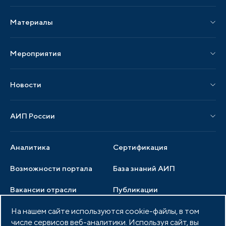
Услуги Ассоциации
Материалы
Услуги по локализации
Издания АИП
Мероприятия
Публикации СМИ и статьи
Мероприятия АИП
Материалы мероприятий
Новости
Мероприятия отрасли
Новости АИП
Нормативные правовые акты
АИП России
Новости отрасли
Образцы документов
Органы управления
Мониторинг
Аналитика
Сертификация
Члены ассоциации
Инвестиционный мониторинг
Возможности портала
База знаний АИП
Услуги ассоциации
Вакансии отрасли
Публикации
Документы АИП
Медиатека
На нашем сайте используются cookie-файлы, в том
Тендеры
Партнеры ассоциации
числе сервисов веб-аналитики. Используя сайт, вы