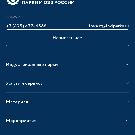
Перейти
+7 (495) 477-4568
invest@indparks.ru
Написать нам
Индустриальные парки
Парки по статусу
Услуги и сервисы
Парки по регионам
Услуги Ассоциации
Материалы
Услуги по локализации
Издания АИП
Мероприятия
Публикации СМИ и статьи
Мероприятия АИП
Материалы мероприятий