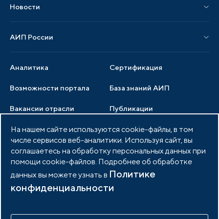
Новости
Мероприятия отрасли
Новости АИП
Нормативные правовые акты
АИП России
Новости отрасли
Образцы документов
Органы управления
Мониторинг
Аналитика
Сертификация
Члены ассоциации
Инвестиционный мониторинг
Возможности портала
База знаний АИП
Услуги ассоциации
Вакансии отрасли
Публикации
Документы АИП
Медиатека
На нашем сайте используются cookie-файлы, в том
Тендеры
Партнеры ассоциации
числе сервисов веб-аналитики. Используя сайт, вы
Членство в АИП
Войти в личный кабинет
Фото и видео
соглашаетесь на обработку персональных данных при
помощи cookie-файлов. Подробнее об обработке
Контакты
Политике
данных вы можете узнать в
конфиденциальности
© 2026 Портал индустриальных парков России