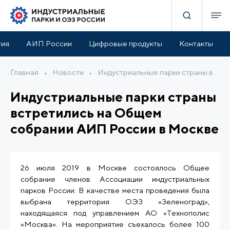
тия
АИП России
Цифровые продукты
Контакты
Главная
•
Новости
•
Индустриальные парки страны встретились на Общем собрании АИП России в Москве
Индустриальные парки страны
встретились на Общем
собрании АИП России в Москве
26 июля 2019 в Москве состоялось Общее
собрание членов Ассоциации индустриальных
парков России. В качестве места проведения была
выбрана территория ОЭЗ «Зеленоград»,
находящаяся под управлением АО «Технополис
«Москва». На мероприятие съехалось более 100