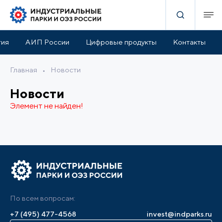
тия
АИП России
Цифровые продукты
Контакты
Главная
•
Новости
Новости
Элемент не найден!
По всем вопросам:
+7 (495) 477-4568
invest@indparks.ru