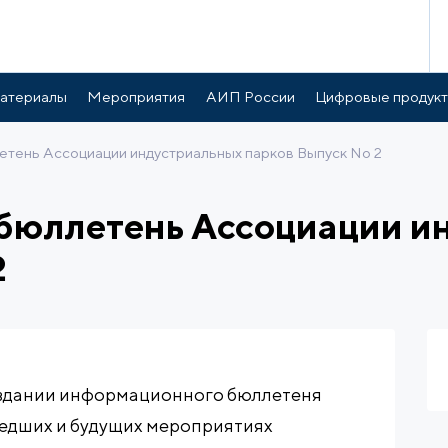
атериалы
Мероприятия
АИП России
Цифровые продук
тень Ассоциации индустриальных парков Выпуск No 2
юллетень Ассоциации и
2
издании информационного бюллетеня
едших и будущих мероприятиях