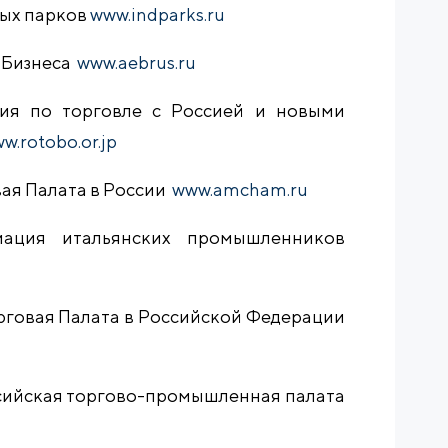
ных парков
www.indparks.ru
 Бизнеса
www.aebrus.ru
ия по торговле с Россией и новыми
w.rotobo.or.jp
ая Палата в России
www.amcham.ru
циация итальянских промышленников
говая Палата в Российской Федерации
ссийская торгово-промышленная палата