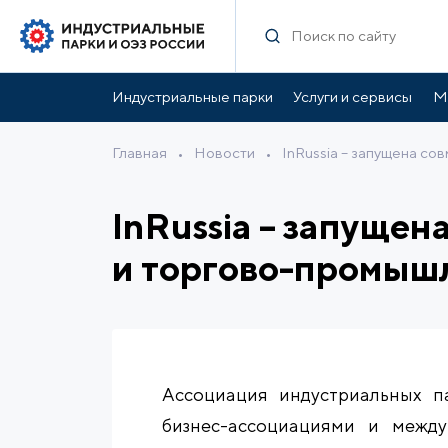
Индустриальные парки
Услуги и сервисы
М
Главная
•
Новости
•
InRussia – запущена с
InRussia – запуще
и торгово-промыш
Ассоциация индустриальных п
бизнес-ассоциациями и межд