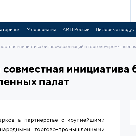
атериалы
Мероприятия
АИП России
Цифровые продук
овместная инициатива бизнес-ассоциаций и торгово-промышленны
на совместная инициатива
ленных палат
арков в партнерстве с крупнейшими
ународными торгово-промышленными