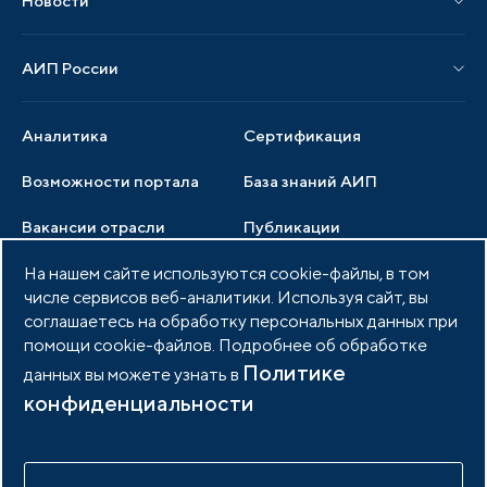
Новости
Мероприятия отрасли
Новости АИП
Нормативные правовые акты
АИП России
Новости отрасли
Образцы документов
Органы управления
Мониторинг
Аналитика
Сертификация
Члены ассоциации
Инвестиционный мониторинг
Возможности портала
База знаний АИП
Услуги ассоциации
Вакансии отрасли
Публикации
Документы АИП
Медиатека
На нашем сайте используются cookie-файлы, в том
Тендеры
Партнеры ассоциации
числе сервисов веб-аналитики. Используя сайт, вы
Членство в АИП
Войти в личный кабинет
Фото и видео
соглашаетесь на обработку персональных данных при
помощи cookie-файлов. Подробнее об обработке
Контакты
Политике
данных вы можете узнать в
конфиденциальности
© 2026 Портал индустриальных парков России
Политика обработки персональных данных