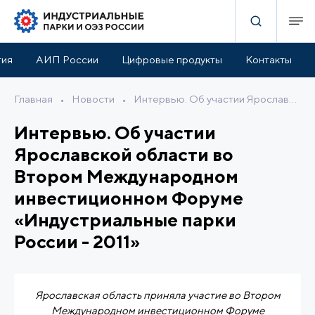
тия
АИП России
Цифровые продукты
Контакты
Главная
•
Новости
•
Интервью. Об участии Ярославской области во Втором Международном инвестиционном Форуме «Индустриальные парки России - 2011»
Интервью. Об участии
Ярославской области во
Втором Международном
инвестиционном Форуме
«Индустриальные парки
России - 2011»
Ярославская область приняла участие во Втором
Международном инвестиционном Форуме