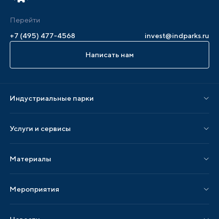
Перейти
+7 (495) 477-4568
invest@indparks.ru
Написать нам
Индустриальные парки
Парки по статусу
Услуги и сервисы
Парки по регионам
Услуги Ассоциации
Материалы
Услуги по локализации
Издания АИП
Мероприятия
Публикации СМИ и статьи
Мероприятия АИП
Материалы мероприятий