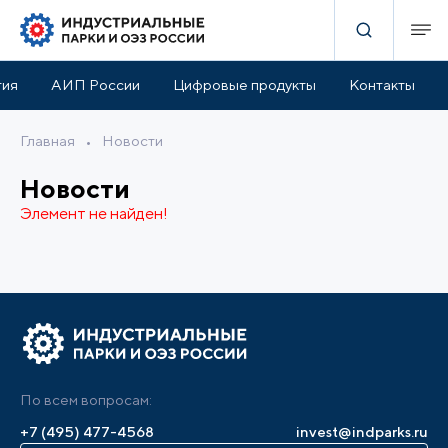
тия
АИП России
Цифровые продукты
Контакты
Главная
•
Новости
Новости
Элемент не найден!
По всем вопросам:
+7 (495) 477-4568
invest@indparks.ru