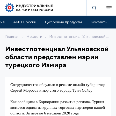
тия
АИП России
Цифровые продукты
Контакты
Главная
•
Новости
•
Инвестпотенциал Ульяновской области представлен мэрии турецкого Измира
Инвестпотенциал Ульяновской
области представлен мэрии
турецкого Измира
Сотрудничество обсудили в режиме онлайн губернатор
Сергей Морозов и мэр этого города Тунч Сойер.
Как сообщили в Корпорации развития региона, Турция
является одним из крупных торговых партнеров нашей
области. За первые 6 месяцев 2020 года