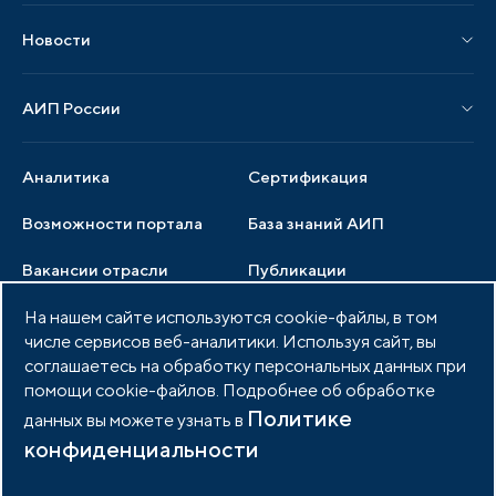
Материалы мероприятий
Новости
Мероприятия отрасли
Новости АИП
Нормативные правовые акты
АИП России
Новости отрасли
Образцы документов
Органы управления
Мониторинг
Аналитика
Сертификация
Члены ассоциации
Инвестиционный мониторинг
Возможности портала
База знаний АИП
Услуги ассоциации
Вакансии отрасли
Публикации
Документы АИП
Медиатека
На нашем сайте используются cookie-файлы, в том
Тендеры
Партнеры ассоциации
числе сервисов веб-аналитики. Используя сайт, вы
Членство в АИП
Войти в личный кабинет
Фото и видео
соглашаетесь на обработку персональных данных при
помощи cookie-файлов. Подробнее об обработке
Контакты
Политике
данных вы можете узнать в
конфиденциальности
© 2026 Портал индустриальных парков России