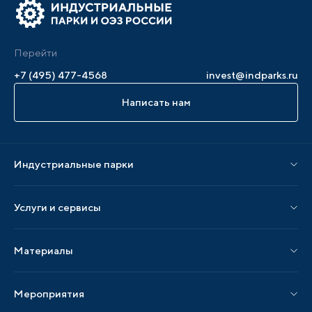
Перейти
+7 (495) 477-4568
invest@indparks.ru
Написать нам
Индустриальные парки
Парки по статусу
Услуги и сервисы
Парки по регионам
Услуги Ассоциации
Материалы
Услуги по локализации
Издания АИП
Мероприятия
Публикации СМИ и статьи
Мероприятия АИП