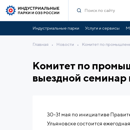
Индустриальные парки
Услуги и сервисы
М
Главная
•
Новости
•
Комитет по промышленн
Комитет по промы
выездной семинар 
30-31 мая по инициативе Правите
Ульяновске состоится ежегодна