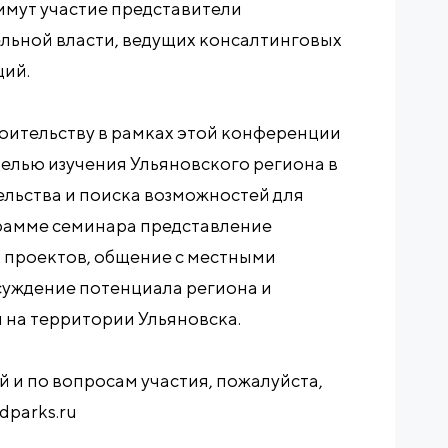
римут участие представители
льной власти, ведущих консалтинговых
ций.
ительству в рамках этой конференции
целью изучения Ульяновского региона в
льства и поиска возможностей для
рамме семинара представление
 проектов, общение с местными
уждение потенциала региона и
 на территории Ульяновска.
и по вопросам участия, пожалуйста,
dparks.ru