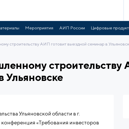
атериалы
Мероприятия
АИП России
Цифровые продук
ому строительству АИП готовит выездной семинар в Ульяновс
шленному строительству 
в Ульяновске
льства Ульяновской области в г.
я конференция «Требования инвесторов