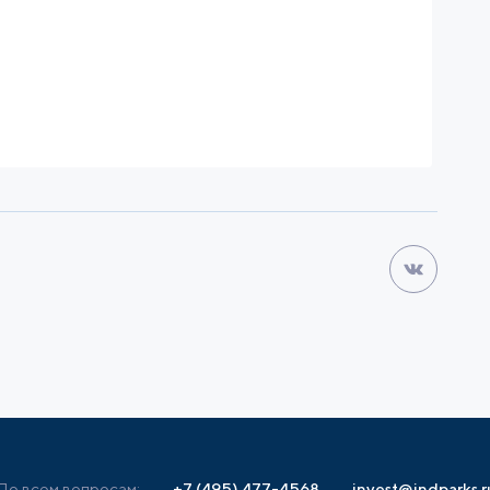
По всем вопросам:
+7 (495) 477-4568
invest@indparks.r