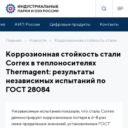
тия
АИП России
Цифровые продукты
Контакты
Главная
•
Новости
•
Коррозионная стойкость стали Correx в теплоносителях Thermagent: результаты независимых испытаний по ГОСТ 28084
Коррозионная стойкость стали
Correx в теплоносителях
Thermagent: результаты
независимых испытаний по
ГОСТ 28084
Независимые испытания показали, что сталь Correx
демонстрирует коррозионные потери в 6–8 раз
ниже предельных значений, установленных ГОСТ