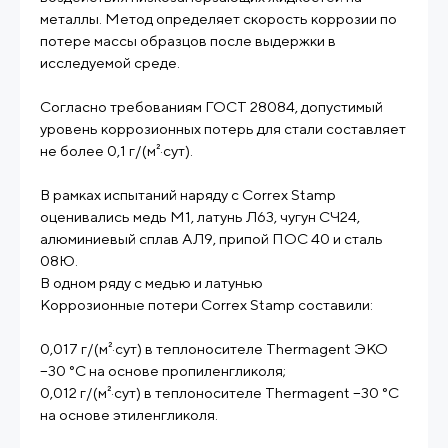
металлы. Метод определяет скорость коррозии по
потере массы образцов после выдержки в
исследуемой среде.
Согласно требованиям ГОСТ 28084, допустимый
уровень коррозионных потерь для стали составляет
не более 0,1 г/(м²·сут).
В рамках испытаний наряду с Correx Stamp
оценивались медь М1, латунь Л63, чугун СЧ24,
алюминиевый сплав АЛ9, припой ПОС 40 и сталь
08Ю.
В одном ряду с медью и латунью
Коррозионные потери Correx Stamp составили:
0,017 г/(м²·сут) в теплоносителе Thermagent ЭКО
−30 °С на основе пропиленгликоля;
0,012 г/(м²·сут) в теплоносителе Thermagent −30 °С
на основе этиленгликоля.