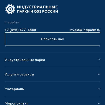
Перейти
+7 (495) 477-4568
invest@indparks.ru
Написать нам
Индустриальные парки
Парки по статусу
Услуги и сервисы
Парки по регионам
Услуги Ассоциации
Материалы
Услуги по локализации
Издания АИП
Мероприятия
Публикации СМИ и статьи