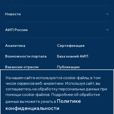
Мероприятия АИП
Материалы мероприятий
Новости
Мероприятия отрасли
Новости АИП
Нормативные правовые акты
АИП России
Новости отрасли
Образцы документов
Органы управления
Мониторинг
Аналитика
Сертификация
Члены ассоциации
Инвестиционный мониторинг
Возможности портала
База знаний АИП
Услуги ассоциации
Вакансии отрасли
Публикации
Документы АИП
Медиатека
На нашем сайте используются cookie-файлы, в том
Тендеры
Партнеры ассоциации
числе сервисов веб-аналитики. Используя сайт, вы
Членство в АИП
Войти в личный кабинет
Фото и видео
соглашаетесь на обработку персональных данных при
помощи cookie-файлов. Подробнее об обработке
Контакты
Политике
данных вы можете узнать в
конфиденциальности