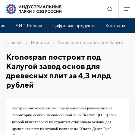
тия
АИП России
Цифровые продукты
Контакты
Главная
•
Новости
•
Kronospan построит под Калугой завод основ для древесных плит за 4,3 млрд рублей
Kronospan построит под
Калугой завод основ для
древесных плит за 4,3 млрд
рублей
Австрийская компания Kronospan намерена реализовать на
территории особой экономической зоны "Калуга" (ОЭЗ) свой
второй инвестпроект по строительству завода основы для
древесных плит из готовой целлюлозы "Ультра Декор Рус".