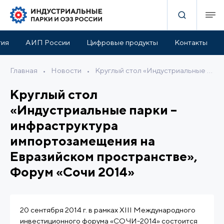
тия
АИП России
Цифровые продукты
Контакты
Главная
•
Новости
•
Круглый стол «Индустриальные парки – инфраструктура импортозамещения на Евразийском пространстве», Форум «Сочи 2014»
Круглый стол
«Индустриальные парки –
инфраструктура
импортозамещения на
Евразийском пространстве»,
Форум «Сочи 2014»
20 сентября 2014 г. в рамках XIII Международного
инвестиционного форума «СОЧИ-2014» состоится