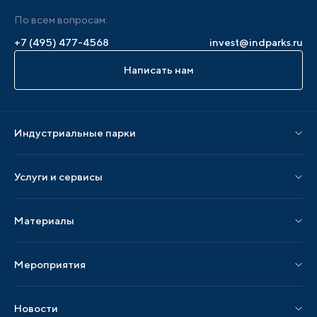
По всем вопросам:
+7 (495) 477-4568
invest@indparks.ru
Написать нам
Индустриальные парки
Парки по статусу
Услуги и сервисы
Парки по регионам
Услуги Ассоциации
Материалы
Услуги по локализации
Издания АИП
Мероприятия
Публикации СМИ и статьи
Мероприятия АИП
Материалы мероприятий
Новости
Мероприятия отрасли