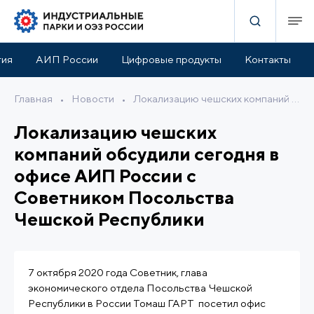
тия
АИП России
Цифровые продукты
Контакты
Главная
•
Новости
•
Локализацию чешских компаний обсудили сегодня в офисе АИП России с Советником Посольства Чешской Республики
Локализацию чешских
компаний обсудили сегодня в
офисе АИП России с
Советником Посольства
Чешской Республики
7 октября 2020 года Советник, глава
экономического отдела Посольства Чешской
Республики в России Томаш ГАРТ посетил офис