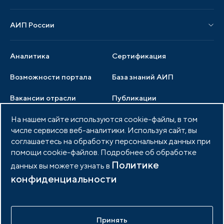
Новости АИП
Нормативные правовые акты
АИП России
Новости отрасли
Образцы документов
Органы управления
Мониторинг
Аналитика
Сертификация
Члены ассоциации
Инвестиционный мониторинг
Возможности портала
База знаний АИП
Услуги ассоциации
Вакансии отрасли
Публикации
Документы АИП
Медиатека
На нашем сайте используются cookie-файлы, в том
Тендеры
Партнеры ассоциации
числе сервисов веб-аналитики. Используя сайт, вы
Членство в АИП
Войти в личный кабинет
Фото и видео
соглашаетесь на обработку персональных данных при
помощи cookie-файлов. Подробнее об обработке
Контакты
Политике
данных вы можете узнать в
конфиденциальности
© 2026 Портал индустриальных парков России
Политика обработки персональных данных
Принять