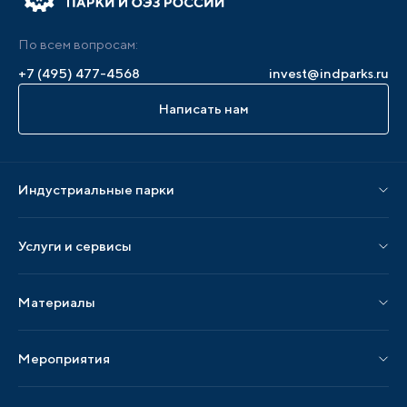
По всем вопросам:
+7 (495) 477-4568
invest@indparks.ru
Написать нам
Индустриальные парки
Парки по статусу
Услуги и сервисы
Парки по регионам
Услуги Ассоциации
Материалы
Услуги по локализации
Издания АИП
Мероприятия
Публикации СМИ и статьи
Мероприятия АИП
Материалы мероприятий