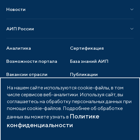
Материалы мероприятий
Новости
Мероприятия отрасли
Новости АИП
Нормативные правовые акты
АИП России
Новости отрасли
Образцы документов
Органы управления
Мониторинг
Аналитика
Сертификация
Члены ассоциации
Инвестиционный мониторинг
Возможности портала
База знаний АИП
Услуги ассоциации
Вакансии отрасли
Публикации
Документы АИП
Медиатека
На нашем сайте используются cookie-файлы, в том
Тендеры
Партнеры ассоциации
числе сервисов веб-аналитики. Используя сайт, вы
Членство в АИП
Войти в личный кабинет
Фото и видео
соглашаетесь на обработку персональных данных при
помощи cookie-файлов. Подробнее об обработке
Контакты
Политике
данных вы можете узнать в
конфиденциальности
© 2026 Портал индустриальных парков России