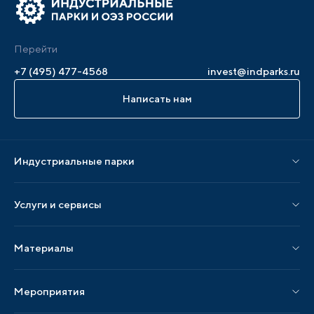
Перейти
+7 (495) 477-4568
invest@indparks.ru
Написать нам
Индустриальные парки
Парки по статусу
Услуги и сервисы
Парки по регионам
Услуги Ассоциации
Материалы
Услуги по локализации
Издания АИП
Мероприятия
Публикации СМИ и статьи
Мероприятия АИП