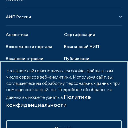
Новости АИП
Нормативные правовые акты
АИП России
Новости отрасли
Образцы документов
Органы управления
Мониторинг
Аналитика
Сертификация
Члены ассоциации
Инвестиционный мониторинг
Возможности портала
База знаний АИП
Услуги ассоциации
Вакансии отрасли
Публикации
Документы АИП
Медиатека
На нашем сайте используются cookie-файлы, в том
Тендеры
Партнеры ассоциации
числе сервисов веб-аналитики. Используя сайт, вы
Членство в АИП
Войти в личный кабинет
Фото и видео
соглашаетесь на обработку персональных данных при
помощи cookie-файлов. Подробнее об обработке
Контакты
Политике
данных вы можете узнать в
конфиденциальности
© 2026 Портал индустриальных парков России
Политика обработки персональных данных