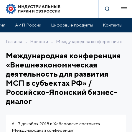
тия
АИП России
Цифровые продукты
Контакты
Главная
•
Новости
•
Международная конференция «Внешнеэкономическая деятельность для развития МСП в субъектах РФ» / Российско-Японский бизнес-диалог
Международная конференция
«Внешнеэкономическая
деятельность для развития
МСП в субъектах РФ» /
Российско-Японский бизнес-
диалог
6 - 7 декабря 2018 в Хабаровске состоится
Международная конференция