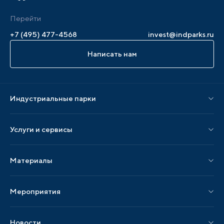
Перейти
+7 (495) 477-4568
invest@indparks.ru
Написать нам
Индустриальные парки
Парки по статусу
Услуги и сервисы
Парки по регионам
Услуги Ассоциации
Материалы
Услуги по локализации
Издания АИП
Мероприятия
Публикации СМИ и статьи
Мероприятия АИП
Материалы мероприятий
Новости
Мероприятия отрасли