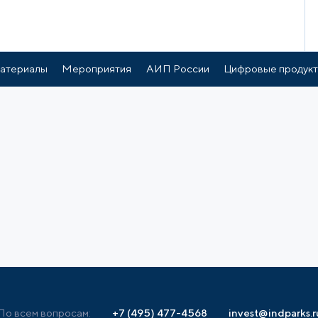
атериалы
Мероприятия
АИП России
Цифровые продук
По всем вопросам:
+7 (495) 477-4568
invest@indparks.r