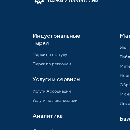
Индустриальные
Ма
парки
Изда
Парки по статусу
Публ
Парки по регионам
Мате
Норм
Услуги и сервисы
Обра
Услуги Ассоциации
Мони
Услуги по локализации
Инве
Аналитика
Баз