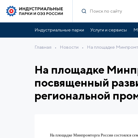
Индустриальные парки
Услуги и сервисы
М
Главная
•
Новости
•
На площадке Минпромто
На площадке Минпр
посвященный разв
региональной про
На площадке Минпромторга России состоялся се