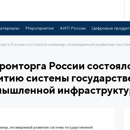
атериалы
Мероприятия
АИП России
Цифровые продук
рга России состоялся семинар, посвященный развитию систе
омторга России состоялс
итию системы государст
мышленной инфраструкту
минар, посвященный развитию системы государственной