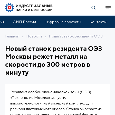
тия
АИП России
Цифровые продукты
Контакты
Главная
•
Новости
•
Новый станок резидента ОЭЗ Москвы режет металл на скорости до 300 метров в минуту
Новый станок резидента ОЭЗ
Москвы режет металл на
скорости до 300 метров в
минуту
Резидент особой экономической зоны (ОЭЗ)
«Технополис Москва» выпустил
высокотехнологичный лазерный комплекс для
раскроя листовых материалов. Станок вырезает из
целого листа металла заготовки нужной формы и